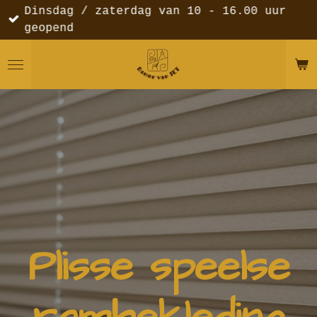
Dinsdag / zaterdag van 10 - 16.00 uur
Ga
geopend
direct
naar
de
hoofdinhoud
Plisse speelse