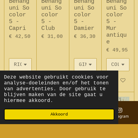
Behang
Behang
Behang
Behang
uni So
uni So
uni So
uni So
color
color
color
color
5 -
5 -
5 -
5 -
Capri
Club
Damier
Mur
antiqu
€ 42,50
€ 31,00
€ 36,30
e
€ 49,95
Deze website gebruikt cookies voor
In winkelwagen
In winkelwagen
In winkelwagen
In winkel
analyse-doeleinden en/of het tonen
van advertenties. Door gebruik te
blijven maken van de site gaat u
hiermee akkoord.
Akkoord
E-mailadres
Telefoonnummer
Kaart
Instagram
Behang
Behang
Behang
Behang
uni So
uni So
uni So
uni So