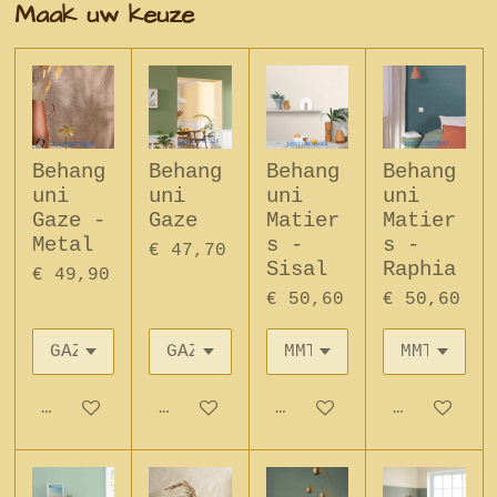
Maak uw keuze
Behang
Behang
Behang
Behang
uni
uni
uni
uni
Gaze -
Gaze
Matier
Matier
Metal
s -
s -
€ 47,70
Sisal
Raphia
€ 49,90
€ 50,60
€ 50,60
In winkelwagen
In winkelwagen
In winkelwagen
In winkel