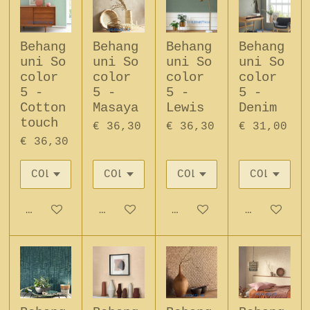
Behang
Behang
Behang
Behang
uni So
uni So
uni So
uni So
color
color
color
color
5 -
5 -
5 -
5 -
Cotton
Masaya
Lewis
Denim
touch
€ 36,30
€ 36,30
€ 31,00
€ 36,30
In winkelwagen
In winkelwagen
In winkelwagen
In winkel