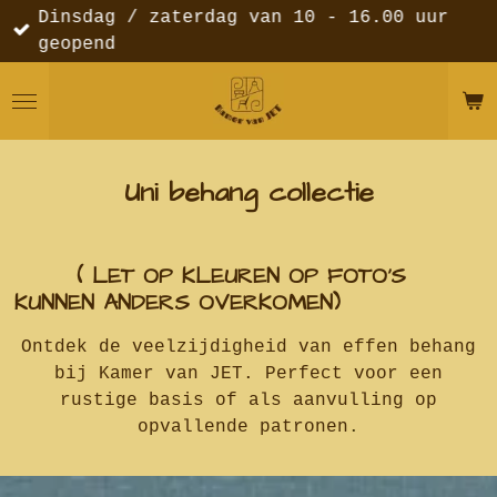
Dinsdag / zaterdag van 10 - 16.00 uur
Ga
geopend
direct
naar
de
hoofdinhoud
Uni behang collectie
( LET OP KLEUREN OP FOTO'S
KUNNEN ANDERS OVERKOMEN)
Ontdek de veelzijdigheid van effen behang
bij Kamer van JET. Perfect voor een
rustige basis of als aanvulling op
opvallende patronen
.