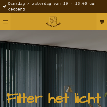
Dinsdag / zaterdag van 10 - 16.00 uur
Ga
geopend
direct
naar
de
hoofdinhoud
Filter het licht