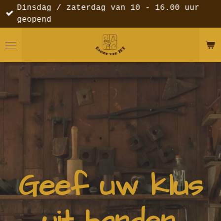
Dinsdag / zaterdag van 10 - 16.00 uur
Ga
geopend
direct
naar
de
hoofdinhoud
Geef uw klus