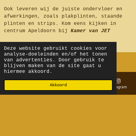
Ook leveren wij de juiste ondervloer en
afwerkingen, zoals plakplinten, staande
plinten en strips. Kom eens kijken in
centrum Apeldoorn bij
Kamer van JET
Deze website gebruikt cookies voor
analyse-doeleinden en/of het tonen
van advertenties. Door gebruik te
blijven maken van de site gaat u
I
Y
T
P
hiermee akkoord.
n
o
i
i
Openingstijden:
Zondag & Maandag: gesloten.
Dinsdag
s
u
k
n
t/m Zaterdag:
10.00 uur tot 16.00 uur.
Marktstraat
Akkoord
E-mailadres
Telefoonnummer
Kaart
Instagram
t
T
T
t
24, 7311 LH Apeldoorn.
KVK nummer: 23090822
BTW
a
u
o
e
nummer: NL807289097B01
g
b
k
r
Powered by
JouwWeb
r
e
e
a
s
m
t