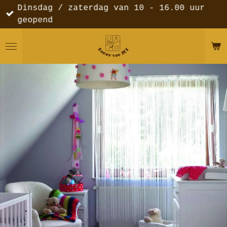
Dinsdag / zaterdag van 10 - 16.00 uur
Ga
geopend
direct
naar
de
hoofdinhoud