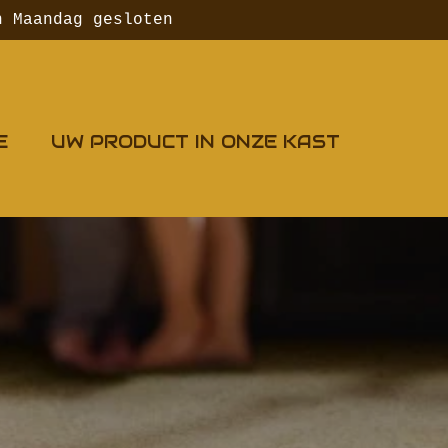
n Maandag gesloten
E
UW PRODUCT IN ONZE KAST