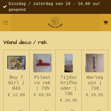
Dinsdag / zaterdag van 10 - 16.00 uur
Ga
geopend
direct
naar
de
hoofdinhoud
Wand deco / rek
Boy 7
Pilast
Tijdsc
Harleq
Girl |
ro rek
hrifho
uin |
843
| 735
uder |
710
736
€ 12,00
€ 69,95
€ 29,95
€ 39,95