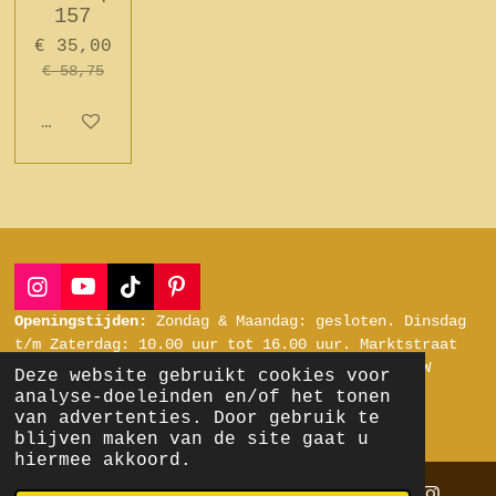
157
€ 35,00
€ 58,75
In winkelwagen
I
Y
T
P
n
o
i
i
Openingstijden:
Zondag & Maandag: gesloten.
Dinsdag
s
u
k
n
t/m Zaterdag:
10.00 uur tot 16.00 uur.
Marktstraat
t
T
T
t
24, 7311 LH Apeldoorn.
KVK nummer: 23090822
BTW
Deze website gebruikt cookies voor
a
u
o
e
nummer: NL807289097B01
analyse-doeleinden en/of het tonen
g
b
k
r
Powered by
JouwWeb
van advertenties. Door gebruik te
r
e
e
blijven maken van de site gaat u
a
s
hiermee akkoord.
m
t