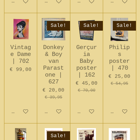
In winkelwagen
In winkelwagen
In winkelwagen
In winkel
Sale!
Sale!
Sale!
Vintag
Donkey
Gerçur
Philip
e Dame
& Boy
ia
s
| 702
van
Baby
poster
Parast
poster
| 470
€ 99,00
one |
| 162
€ 25,00
627
€ 45,00
€ 54,95
€ 20,00
€ 70,00
€ 39,95
In winkelwagen
In winkelwagen
In winkelwagen
In winkel
Sale!