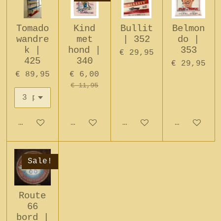
Tomado
Kind
Bullit
Belmon
wandre
met
| 352
do |
k |
hond |
353
€ 29,95
425
340
€ 29,95
€ 89,95
€ 6,00
€ 11,95
In winkelwagen
In winkelwagen
In winkelwagen
In winkel
Sale!
Route
66
bord |