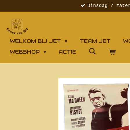
Dinsdag / zate
Ga
direct
naar
de
hoofdinhoud
WELKOM BIJ JET
TEAM JET
W
WEBSHOP
ACTIE