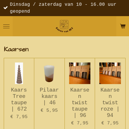
Dinsdag / zaterdag van 10 - 16.00 uur
Ga
geopend
direct
naar
de
hoofdinhoud
Kaarsen
Kaars
Pilaar
Kaarse
Kaarse
Tree
kaars
n
n
taupe
| 46
twist
twist
| 672
taupe
roze |
€ 5,95
| 96
94
€ 7,95
€ 7,95
€ 7,95