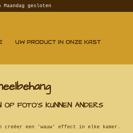
n Maandag gesloten
E
UW PRODUCT IN ONZE KAST
neelbehang
UNNEN ANDERS
n creëer een 'wauw' effect in elke kamer.