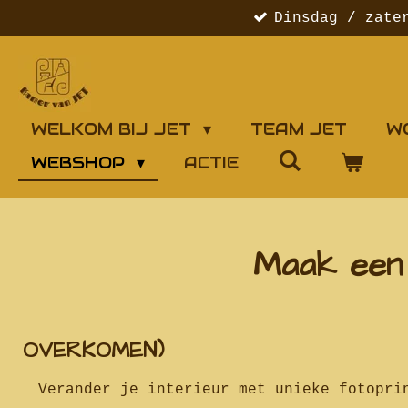
Dinsdag / zate
Ga
direct
naar
de
hoofdinhoud
WELKOM BIJ JET
TEAM JET
W
WEBSHOP
ACTIE
Maak een 
( LET OP KLEU
OVERKOMEN)
Verander je interieur met unieke fotopri