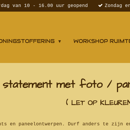
rdag van 10 - 16.00 uur geopend
Zondag e
ONINGSTOFFERING
WORKSHOP RUIMT
statement met foto / pa
REN OP FOTO'S K
nts en paneelontwerpen. Durf anders te zijn e