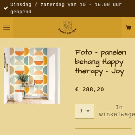
Dinsdag / zaterdag van 10 - 16.00 uur
Ga
geopend
direct
naar
de
hoofdinhoud
Foto - panelen
behang Happy
therapy - Joy
€ 288,20
In
winkelwag