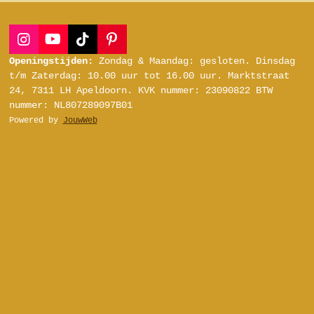
I
Y
T
P
n
o
i
i
Openingstijden:
Zondag & Maandag: gesloten.
Dinsdag
s
u
k
n
t/m Zaterdag:
10.00 uur tot 16.00 uur.
Marktstraat
t
T
T
t
24, 7311 LH Apeldoorn.
KVK nummer: 23090822
BTW
a
u
o
e
nummer: NL807289097B01
g
b
k
r
Powered by
JouwWeb
r
e
e
a
s
m
t