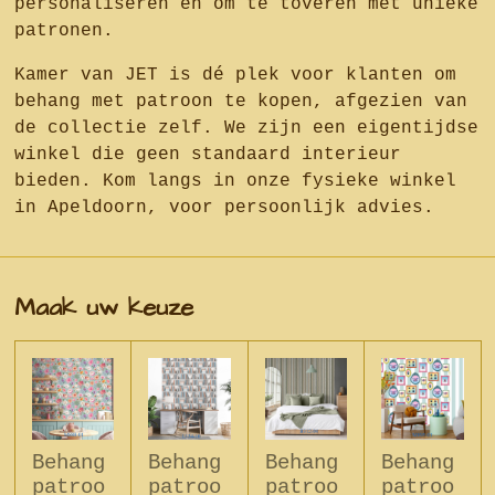
personaliseren en om te toveren met unieke
patronen.
Kamer van JET is dé plek voor klanten om
behang met patroon te kopen, afgezien van
de collectie zelf. We zijn een eigentijdse
winkel die geen standaard interieur
bieden. Kom langs in onze fysieke winkel
in Apeldoorn, voor persoonlijk advies.
Maak uw keuze
Behang
Behang
Behang
Behang
patroo
patroo
patroo
patroo