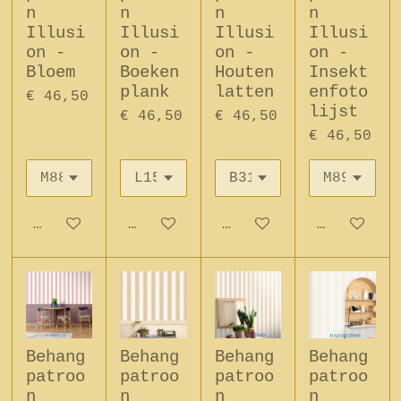
n
n
n
n
Illusi
Illusi
Illusi
Illusi
on -
on -
on -
on -
Bloem
Boeken
Houten
Insekt
plank
latten
enfoto
€ 46,50
lijst
€ 46,50
€ 46,50
€ 46,50
In winkelwagen
In winkelwagen
In winkelwagen
In winkel
Behang
Behang
Behang
Behang
patroo
patroo
patroo
patroo
n
n
n
n