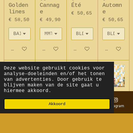
Golden
Cannag
Été
Automn
lines
e
e
€ 50,65
€ 58,50
€ 49,90
€ 50,65
In winkelwagen
In winkelwagen
In winkelwagen
In winkel
Deze website gebruikt cookies voor
analyse-doeleinden en/of het tonen
van advertenties. Door gebruik te
blijven maken van de site gaat u
hiermee akkoord.
Behang
Behang
Behang
Behang
patroo
patroo
patroo
patroo
Akkoord
n
n
n
n
E-mailadres
Telefoonnummer
Kaart
Instagram
Ballad
Outlin
Outlin
Outlin
e -
ers -
ers -
ers -
Printe
Square
Figure
Limit
mps
s