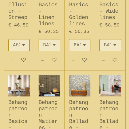
Illusi
Basics
Basics
Basics
on -
-
-
- Wide
Streep
Linen
Golden
lines
lines
lines
€ 46,50
€ 58,50
€ 50,35
€ 50,35
In winkelwagen
In winkelwagen
In winkelwagen
In winkel
Behang
Behang
Behang
Behang
patroo
patroo
patroo
patroo
n
n
n
n
Basics
Matier
Ballad
Ballad
-
es -
e -
e -