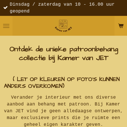
Dinsdag / zaterdag van 10 - 16.00 uur
Ga
geopend
direct
naar
de
hoofdinhoud
Ontdek de unieke patroonbehang
collectie bij Kamer van JET
( LET OP KLEUREN OP FOTO'S KUNNEN
ANDERS OVERKOMEN)
Verander je interieur met ons diverse
aanbod aan behang met patroon. Bij Kamer
van JET vind je geen alledaagse ontwerpen,
maar exclusieve prints die je ruimte een
geheel eigen karakter geven.