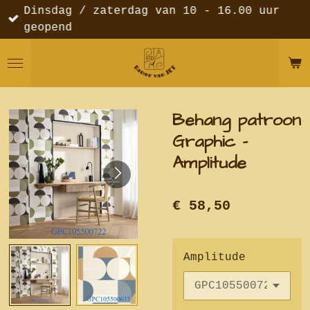
Dinsdag / zaterdag van 10 - 16.00 uur
Ga
geopend
direct
naar
de
hoofdinhoud
Behang patroon
Graphic -
Amplitude
€ 58,50
Amplitude