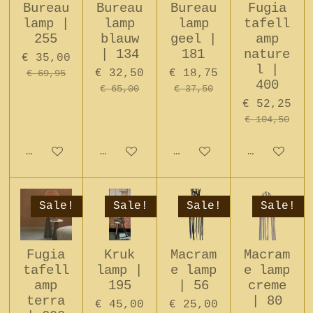
Bureau
Bureau
Bureau
Fugia
lamp |
lamp
lamp
tafell
255
blauw
geel |
amp
| 134
181
nature
€ 35,00
l |
€ 32,50
€ 18,75
€ 69,95
400
€ 65,00
€ 37,50
€ 52,25
€ 104,50
In winkelwagen
In winkelwagen
In winkelwagen
In winkel
Sale!
Sale!
Sale!
Sale!
Fugia
Kruk
Macram
Macram
tafell
lamp |
e lamp
e lamp
amp
195
| 56
creme
terra
| 80
€ 45,00
€ 25,00