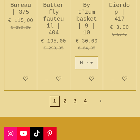
Bureau
Butter
By
Eierdo
| 375
fly
t'zum
p |
fauteu
basket
417
€ 115,00
il |
| 9 |
€ 3,00
€ 230,00
404
10
€ 5,75
€ 195,00
€ 30,00
€ 299,95
€ 64,95
In winkelwagen
In winkelwagen
In winkelwagen
In winkel
1
2
3
4
I
Y
T
P