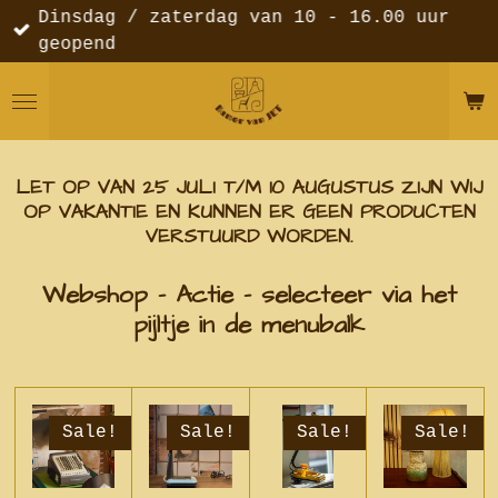
Dinsdag / zaterdag van 10 - 16.00 uur
Ga
geopend
direct
naar
de
hoofdinhoud
LET OP VAN 25 JULI T/M 10 AUGUSTUS ZIJN WIJ
OP VAKANTIE EN KUNNEN ER GEEN PRODUCTEN
VERSTUURD WORDEN.
Webshop - Actie - selecteer via het
pijltje in de menubalk
Sale!
Sale!
Sale!
Sale!