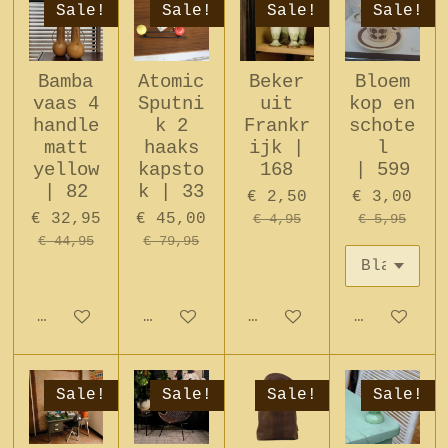
Sale!
Sale!
Sale!
Sale!
Bamba
Atomic
Beker
Bloem
vaas 4
Sputni
uit
kop en
handle
k 2
Frankr
schote
matt
haaks
ijk |
l
yellow
kapsto
168
| 599
| 82
k | 33
€ 2,50
€ 3,00
€ 32,95
€ 45,00
€ 4,95
€ 5,95
€ 44,95
€ 79,95
In winkelwagen
In winkelwagen
In winkelwagen
In winkel
Sale!
Sale!
Sale!
Sale!