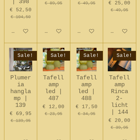
| 398
€ 25,00
€ 89,95
€ 49,95
€ 52,50
€ 49,95
€ 104,50
In winkelwagen
In winkelwagen
In winkelwagen
In winkel
Sale!
Sale!
Sale!
Sale!
Plumer
Tafell
Tafell
Tafell
ia
amp
amp
amp
hangla
led |
led |
Rinca
mp |
487
488
2-
139
licht
€ 12,00
€ 17,50
| 144
€ 69,95
€ 23,95
€ 34,95
€ 20,00
€ 139,95
€ 39,95