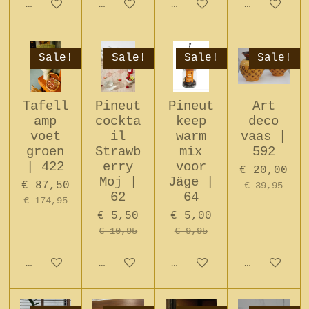
In winkelwagen
In winkelwagen
In winkelwagen
In winkel
Sale!
Sale!
Sale!
Sale!
Tafell
Pineut
Pineut
Art
amp
cockta
keep
deco
voet
il
warm
vaas |
groen
Strawb
mix
592
| 422
erry
voor
€ 20,00
Moj |
Jäge |
€ 87,50
€ 39,95
62
64
€ 174,95
€ 5,50
€ 5,00
€ 10,95
€ 9,95
In winkelwagen
In winkelwagen
In winkelwagen
In winkel