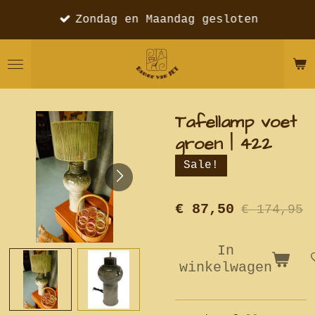
Ga
Zondag en Maandag gesloten
direct
naar
de
hoofdinhoud
Tafellamp voet
groen | 422
Sale!
€ 87,50
€ 174,95
In
winkelwagen