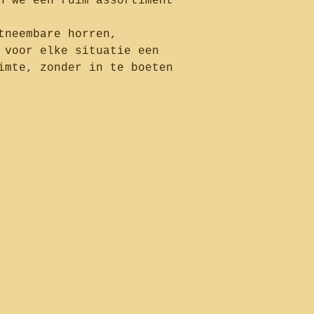
n we een ruim assortiment
van Unilux aan.
tneembare horren,
 voor elke situatie een
imte, zonder in te boeten