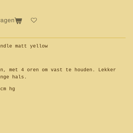
wagen
andle matt yellow
an, met 4 oren om vast te houden. Lekker
ange hals.
cm hg