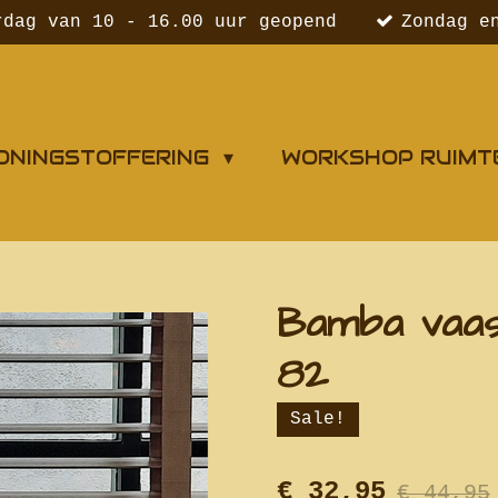
rdag van 10 - 16.00 uur geopend
Zondag e
ONINGSTOFFERING
WORKSHOP RUIMT
Bamba vaas 
82
Sale!
€ 32,95
€ 44,95