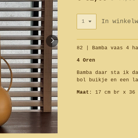
In winkel
82 | Bamba vaas 4 h
4 Oren
Bamba daar sta ik d
bol buikje en een l
Maat:
17 cm br x 36 