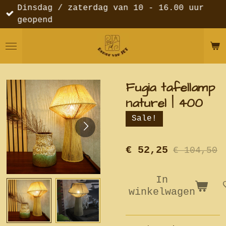
Dinsdag / zaterdag van 10 - 16.00 uur
Ga
geopend
direct
naar
de
hoofdinhoud
Fugia tafellamp
naturel | 400
Sale!
€ 52,25
€ 104,50
In
winkelwagen