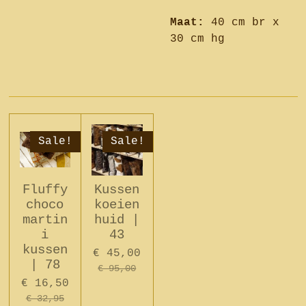
Maat:
40 cm br x
30 cm hg
Sale!
Sale!
Fluffy
Kussen
choco
koeien
martin
huid |
i
43
kussen
€ 45,00
| 78
€ 95,00
€ 16,50
€ 32,95