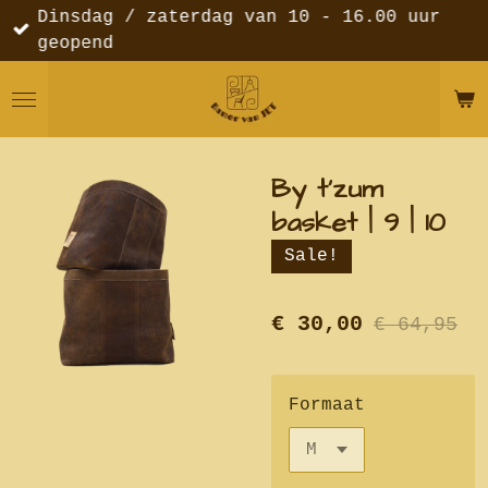
Dinsdag / zaterdag van 10 - 16.00 uur
Ga
geopend
direct
naar
de
hoofdinhoud
By t'zum
basket | 9 | 10
Sale!
€ 30,00
€ 64,95
Formaat