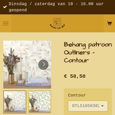
Dinsdag / zaterdag van 10 - 16.00 uur
Ga
geopend
direct
naar
de
hoofdinhoud
Behang patroon
Outliners -
Contour
€ 58,50
Contour