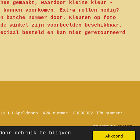
ches gemaakt, waardoor kleine kleur -
n kunnen voorkomen. Extra rollen nodig?
en batche nummer door. Kleuren op foto
 de winkel zijn voorbeelden beschikbaar.
peciaal besteld en kan niet geretourneerd
311 LH Apeldoorn.
KVK nummer: 23090822
BTW nummer:
Powered by
JouwWeb
Door gebruik te blijven
Akkoord