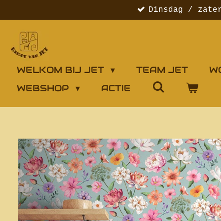
Dinsdag / zate
Ga
direct
naar
de
hoofdinhoud
WELKOM BIJ JET
TEAM JET
W
WEBSHOP
ACTIE