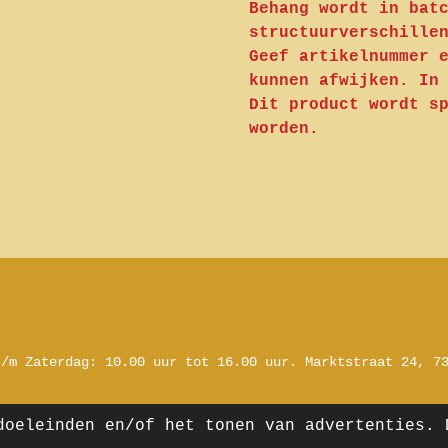
Behang wordt in bat
structuurverschille
Geef artikelnummer 
kunnen afwijken. In
Dit product wordt s
worden.
t/m Zaterdag:
10.00 uur tot 16.00 uur.
Marktstraat 24, 7
doeleinden en/of het tonen van advertenties. 