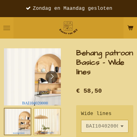
Ga
Zondag en Maandag gesloten
direct
naar
de
hoofdinhoud
Behang patroon
Basics - Wide
lines
€ 58,50
Wide lines