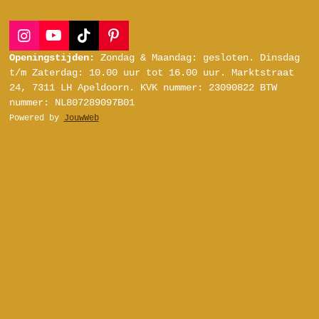
I
Y
T
P
n
o
i
i
Openingstijden:
Zondag & Maandag: gesloten.
Dinsdag
s
u
k
n
t/m Zaterdag:
10.00 uur tot 16.00 uur.
Marktstraat
t
T
T
t
24, 7311 LH Apeldoorn.
KVK nummer: 23090822
BTW
a
u
o
e
nummer: NL807289097B01
g
b
k
r
Powered by
JouwWeb
r
e
e
a
s
m
t