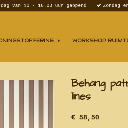
rdag van 10 - 16.00 uur geopend
Zondag e
ONINGSTOFFERING
WORKSHOP RUIMT
Behang pat
lines
€ 58,50