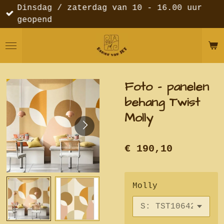
Dinsdag / zaterdag van 10 - 16.00 uur
Ga
geopend
direct
naar
de
hoofdinhoud
Foto - panelen
behang Twist
Molly
€ 190,10
Molly