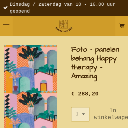
Dinsdag / zaterdag van 10 - 16.00 uur
Ga
geopend
direct
naar
de
hoofdinhoud
Foto - panelen
behang Happy
therapy -
Amazing
€ 288,20
In
winkelwag