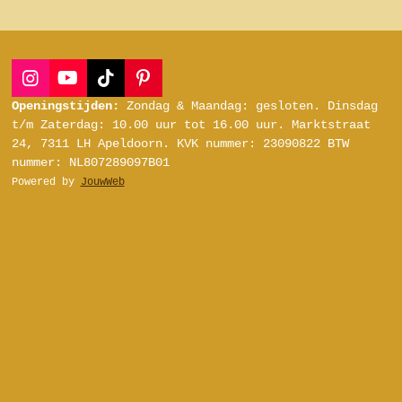
I
Y
T
P
n
o
i
i
Openingstijden:
Zondag & Maandag: gesloten.
Dinsdag
s
u
k
n
t/m Zaterdag:
10.00 uur tot 16.00 uur.
Marktstraat
t
T
T
t
24, 7311 LH Apeldoorn.
KVK nummer: 23090822
BTW
a
u
o
e
nummer: NL807289097B01
g
b
k
r
Powered by
JouwWeb
r
e
e
a
s
m
t