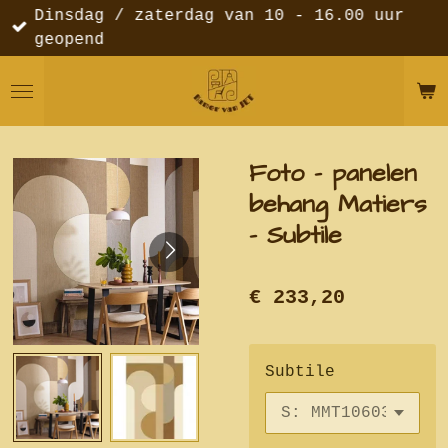
Dinsdag / zaterdag van 10 - 16.00 uur
Ga
geopend
direct
naar
de
hoofdinhoud
Foto - panelen
behang Matiers
- Subtile
€ 233,20
Subtile