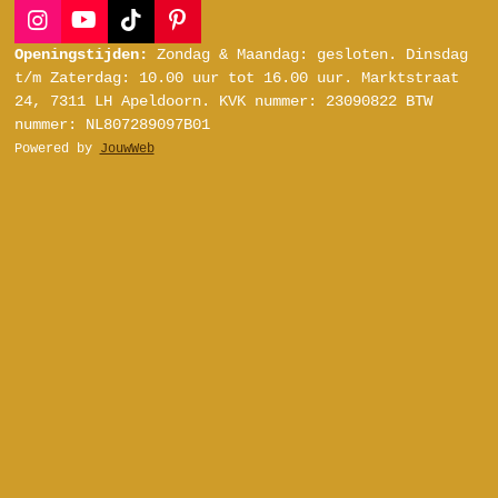
I
Y
T
P
n
o
i
i
Openingstijden:
Zondag & Maandag: gesloten.
Dinsdag
s
u
k
n
t/m Zaterdag:
10.00 uur tot 16.00 uur.
Marktstraat
t
T
T
t
24, 7311 LH Apeldoorn.
KVK nummer: 23090822
BTW
a
u
o
e
nummer: NL807289097B01
g
b
k
r
Powered by
JouwWeb
r
e
e
a
s
m
t