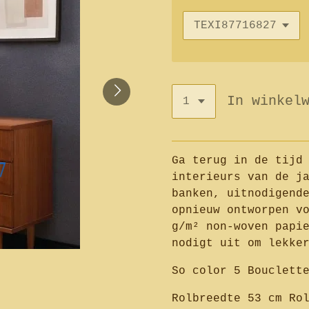
In winkel
Ga terug in de tijd
interieurs van de j
banken, uitnodigend
opnieuw ontworpen v
g/m² non-woven papi
nodigt uit om lekke
So color 5 Bouclett
Rolbreedte 53 cm Ro