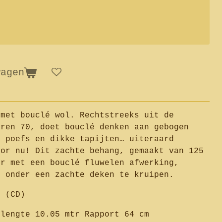
wagen
 met bouclé wol. Rechtstreeks uit de
aren 70, doet bouclé denken aan gebogen
e poefs en dikke tapijten… uiteraard
oor nu! Dit zachte behang, gemaakt van 125
er met een bouclé fluwelen afwerking,
r onder een zachte deken te kruipen.
e (CD)
llengte 10.05 mtr Rapport 64 cm