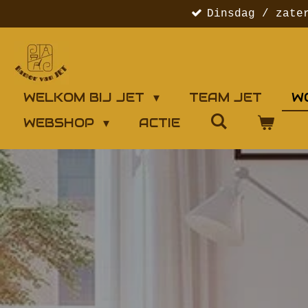
Dinsdag / zate
Ga
direct
naar
de
hoofdinhoud
WELKOM BIJ JET
TEAM JET
W
WEBSHOP
ACTIE