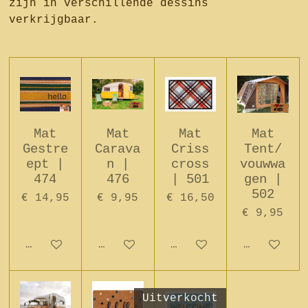
zijn in verschillende dessins
verkrijgbaar.
Mat
Mat
Mat
Mat
Gestre
Carava
Criss
Tent/
ept |
n |
cross
vouwwa
474
476
| 501
gen |
502
€ 14,95
€ 9,95
€ 16,50
€ 9,95
In winkelwagen
In winkelwagen
In winkelwagen
In winkel
Uitverkocht