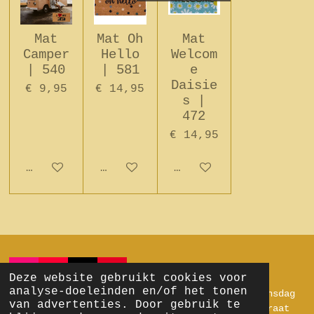
Mat
Mat Oh
Mat
Camper
Hello
Welcom
| 540
| 581
e
Daisie
€ 9,95
€ 14,95
s |
472
€ 14,95
In winkelwagen
In winkelwagen
Houd mij op de hoog
I
Y
T
P
Deze website gebruikt cookies voor
n
o
i
i
analyse-doeleinden en/of het tonen
Openingstijden:
Zondag & Maandag: gesloten.
Dinsdag
s
u
k
n
van advertenties. Door gebruik te
t/m Zaterdag:
10.00 uur tot 16.00 uur.
Marktstraat