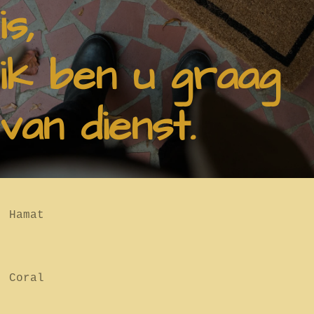
is,
ik ben u graag
van dienst.
Hamat
Coral