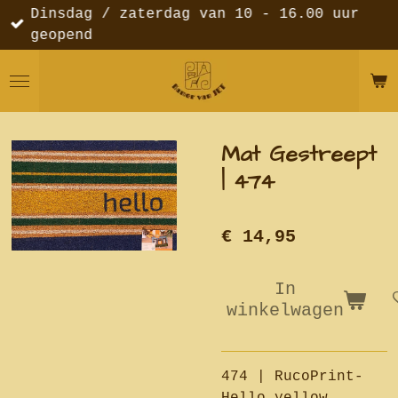
Dinsdag / zaterdag van 10 - 16.00 uur
Ga
geopend
direct
naar
de
hoofdinhoud
Mat Gestreept
| 474
€ 14,95
In
winkelwagen
474 | RucoPrint-