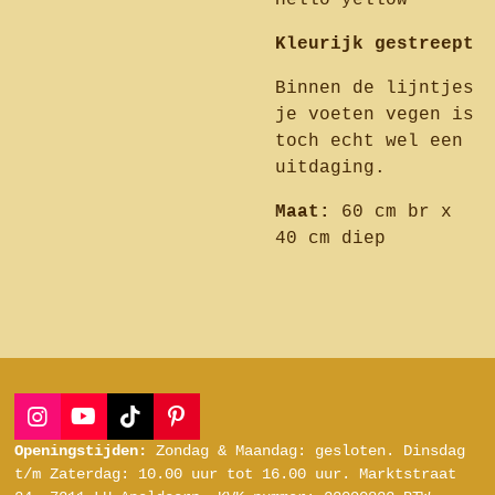
Hello yellow
Kleurijk gestreept
Binnen de lijntjes
je voeten vegen is
toch echt wel een
uitdaging.
Maat:
60 cm br x
40 cm diep
I
Y
T
P
n
o
i
i
Openingstijden:
Zondag & Maandag: gesloten.
Dinsdag
s
u
k
n
t/m Zaterdag:
10.00 uur tot 16.00 uur.
Marktstraat
t
T
T
t