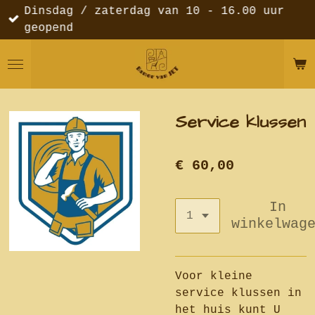
Dinsdag / zaterdag van 10 - 16.00 uur
Ga
geopend
direct
naar
de
hoofdinhoud
Service klussen
€ 60,00
In
winkelwag
Voor kleine
service klussen in
het huis kunt U