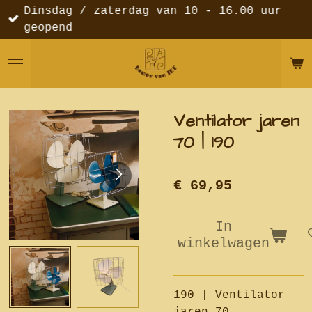
Dinsdag / zaterdag van 10 - 16.00 uur
Ga
geopend
direct
naar
de
hoofdinhoud
Ventilator jaren
70 | 190
€ 69,95
In
winkelwagen
190 | Ventilator