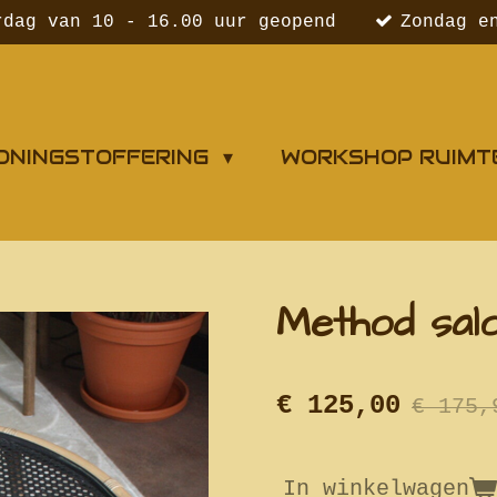
rdag van 10 - 16.00 uur geopend
Zondag e
ONINGSTOFFERING
WORKSHOP RUIMT
Method salo
€ 125,00
€ 175,
In winkelwagen