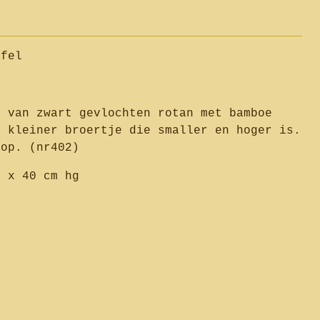
afel
t van zwart gevlochten rotan met bamboe
n kleiner broertje die smaller en hoger is.
hop. (nr402)
 x 40 cm hg