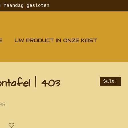
n Maandag gesloten
E
UW PRODUCT IN ONZE KAST
ntafel | 403
Sale!
95