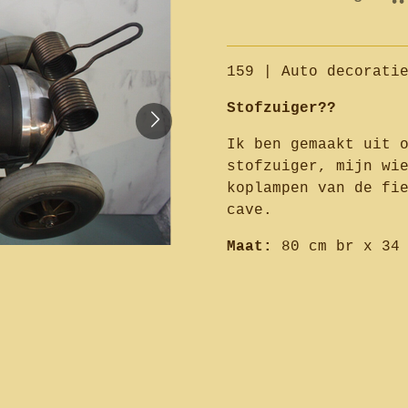
159 | Auto decorati
Stofzuiger??
Ik ben gemaakt uit 
stofzuiger, mijn wi
koplampen van de fi
cave.
Maat:
80 cm br x 34 