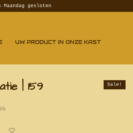
n Maandag gesloten
E
UW PRODUCT IN ONZE KAST
tie | 159
Sale!
95