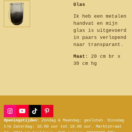
Glas
Ik heb een metalen
handvat en mijn
glas is uitgevoerd
in paars verlopend
naar transparant.
Maat:
20 cm br x
30 cm hg
I
Y
T
P
n
o
i
i
Openingstijden:
Zondag & Maandag: gesloten.
Dinsdag
s
u
k
n
t/m Zaterdag:
10.00 uur tot 16.00 uur.
Marktstraat
t
T
T
t