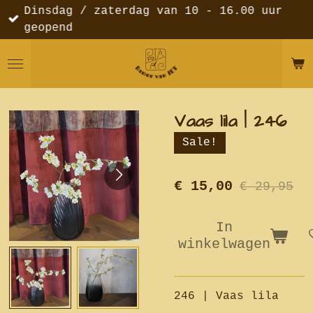
Dinsdag / zaterdag van 10 - 16.00 uur
Ga
geopend
direct
naar
de
hoofdinhoud
Vaas lila | 246
Sale!
€ 15,00
€ 29,95
In
winkelwagen
246 | Vaas lila