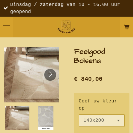
Dinsdag / zaterdag van 10 - 16.00 uur
Ga
geopend
direct
naar
de
hoofdinhoud
Feelgood
Bolsena
€ 840,00
Geef uw kleur
op