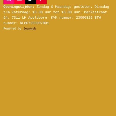
I
Y
T
P
n
o
i
i
Openingstijden:
Zondag & Maandag: gesloten.
Dinsdag
s
u
k
n
t/m Zaterdag:
10.00 uur tot 16.00 uur.
Marktstraat
t
T
T
t
24, 7311 LH Apeldoorn.
KVK nummer: 23090822
BTW
a
u
o
e
nummer: NL807289097B01
g
b
k
r
Powered by
JouwWeb
r
e
e
a
s
m
t