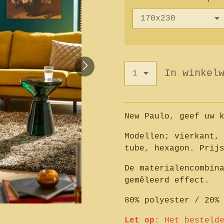
In winkel
New Paulo, geef uw 
Modellen; vierkant,
tube, hexagon. Prij
De materialencombin
gemêleerd effect.
80% polyester / 20%
Let op:
Het besteld