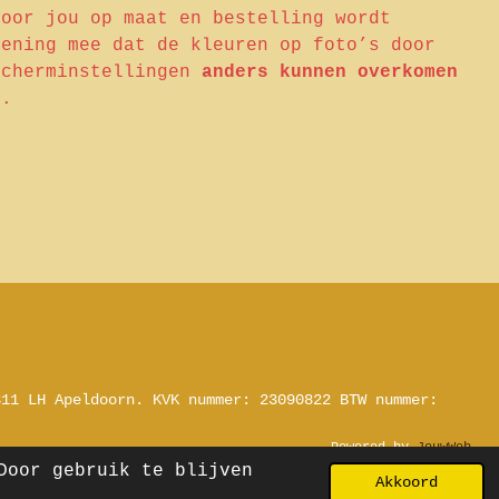
voor jou op maat en bestelling wordt
kening mee dat de kleuren op foto’s door
scherminstellingen
anders kunnen overkomen
d.
311 LH Apeldoorn.
KVK nummer: 23090822
BTW nummer:
Powered by
JouwWeb
Door gebruik te blijven
Akkoord