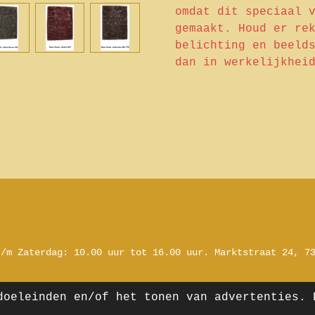
omdat dit speciaal 
gemaakt. Houd er re
belichting en beeld
dan in werkelijkhei
t/m Zaterdag:
10.00 uur tot 16.00 uur.
Marktstraat 24, 7
doeleinden en/of het tonen van advertenties. 