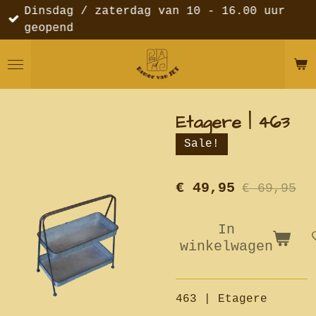
Dinsdag / zaterdag van 10 - 16.00 uur
Ga
geopend
direct
naar
de
hoofdinhoud
Etagere | 463
Sale!
€ 49,95
€ 69,95
In
winkelwagen
463 | Etagere