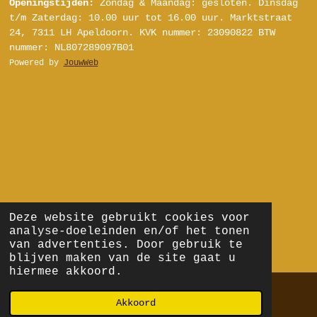
Openingstijden:
Zondag & Maandag: gesloten.
Dinsdag
s
u
k
n
t/m Zaterdag:
10.00 uur tot 16.00 uur.
Marktstraat
t
T
T
t
24, 7311 LH Apeldoorn.
KVK nummer: 23090822
BTW
a
u
o
e
nummer: NL807289097B01
g
b
k
r
Powered by
JouwWeb
r
e
e
a
s
m
t
Deze website gebruikt cookies voor
analyse-doeleinden en/of het tonen
van advertenties. Door gebruik te
blijven maken van de site gaat u
hiermee akkoord.
Akkoord
E-mailadres
Telefoonnummer
Kaart