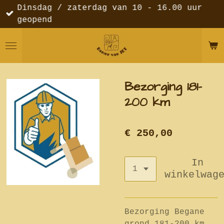
Dinsdag / zaterdag van 10 - 16.00 uur
Ga
geopend
direct
naar
de
hoofdinhoud
Bezorging 181-
200 km
€ 250,00
In
winkelwag
Bezorging Begane