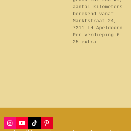
grond 181-200 km,
aantal kilometers
berekend vanaf
Marktstraat 24,
7311 LH Apeldoorn.
Per verdieping €
25 extra.
I
Y
T
P
n
o
i
i