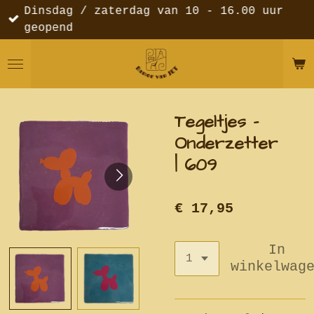
Dinsdag / zaterdag van 10 - 16.00 uur
Ga
geopend
direct
naar
de
hoofdinhoud
Tegeltjes -
Onderzetter
| 609
€ 17,95
In
winkelwag