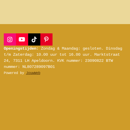
I
Y
T
P
n
o
i
i
Openingstijden:
Zondag & Maandag: gesloten.
Dinsdag
s
u
k
n
t/m Zaterdag:
10.00 uur tot 16.00 uur.
Marktstraat
t
T
T
t
24, 7311 LH Apeldoorn.
KVK nummer: 23090822
BTW
a
u
o
e
nummer: NL807289097B01
g
b
k
r
Powered by
JouwWeb
r
e
e
a
s
m
t