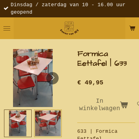
Dinsdag / zaterdag van 10 - 16.00 uur
Ga
geopend
direct
naar
de
hoofdinhoud
Formica
Eettafel | 633
€ 49,95
In
winkelwagen
633 | Formica