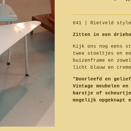
641 | Rietveld styl
Zitten in een drieh
Kijk ons nog eens s
twee stoeltjes en e
buizenframe en zowe
licht blauw en crem
"Doorleefd en gelie
Vintage meubelen en
barstje of scheurtj
mogelijk opgeknapt 