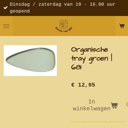
Dinsdag / zaterdag van 10 - 16.00 uur
Ga
geopend
direct
naar
de
hoofdinhoud
Organische
tray groen |
681
€ 12,95
In
winkelwagen