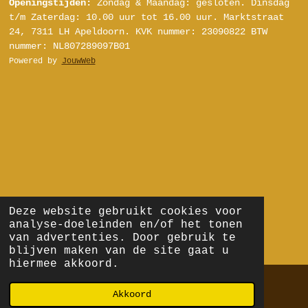
Openingstijden:
Zondag & Maandag: gesloten.
Dinsdag
s
u
k
n
t/m Zaterdag:
10.00 uur tot 16.00 uur.
Marktstraat
t
T
T
t
24, 7311 LH Apeldoorn.
KVK nummer: 23090822
BTW
a
u
o
e
nummer: NL807289097B01
g
b
k
r
Powered by
JouwWeb
r
e
e
a
s
m
t
Deze website gebruikt cookies voor
analyse-doeleinden en/of het tonen
van advertenties. Door gebruik te
blijven maken van de site gaat u
hiermee akkoord.
Akkoord
E-mailadres
Telefoonnummer
Kaart