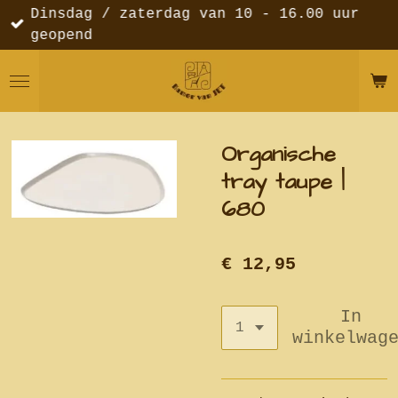
Dinsdag / zaterdag van 10 - 16.00 uur
Ga
geopend
direct
naar
de
hoofdinhoud
Organische
tray taupe |
680
€ 12,95
In
winkelwag