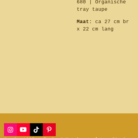
680 | Organische
tray taupe
Maat:
ca 27 cm br
x 22 cm lang
I
Y
T
P
n
o
i
i