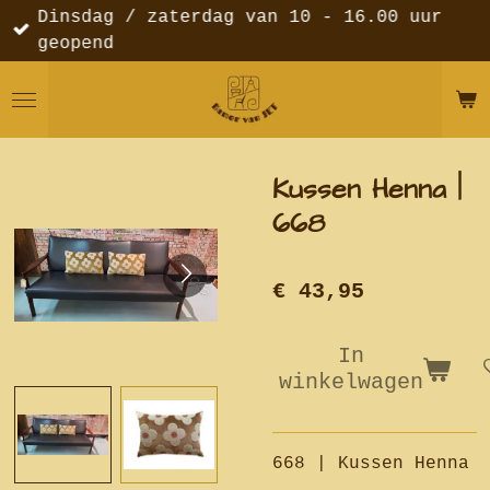
Dinsdag / zaterdag van 10 - 16.00 uur
Ga
geopend
direct
naar
de
hoofdinhoud
Kussen Henna |
668
€ 43,95
In
winkelwagen
668 | Kussen Henna