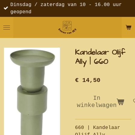
Dinsdag / zaterdag van 10 - 16.00 uur
Ga
geopend
direct
naar
de
hoofdinhoud
Kandelaar Olijf
Ally | 660
€ 14,50
In
winkelwagen
660 | Kandelaar