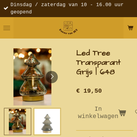
Dinsdag / zaterdag van 10 - 16.00 uur
Ga
geopend
direct
naar
de
hoofdinhoud
Led Tree
Transparant
Grijs | 648
€ 19,50
In
winkelwagen