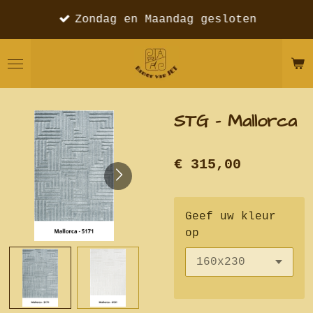
Ga
Zondag en Maandag gesloten
direct
naar
de
hoofdinhoud
STG - Mallorca
€ 315,00
Geef uw kleur
op