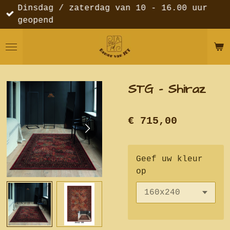
Dinsdag / zaterdag van 10 - 16.00 uur
Ga
geopend
direct
naar
de
hoofdinhoud
STG - Shiraz
€ 715,00
Geef uw kleur
op