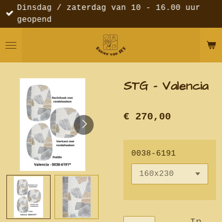
Dinsdag / zaterdag van 10 - 16.00 uur
Ga
geopend
direct
naar
de
hoofdinhoud
STG - Valencia
€ 270,00
0038-6191